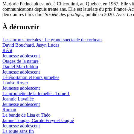
Marjorie Pedneault est née à Chicoutimi, au Québec, en 1967. Elle vi
communications depuis trente ans. Elle est lauréate du prix France-Ac
deux autres titres dont
Société des prodiges
, publié en 2020. Avec
La 
À découvrir
Les aurores boréales : Le grand spectacle de corbeau
David Bouchard, Jasyn Lucas
Récit
Jeunesse adolescent
Otages de la nature
Daniel Marchildon
Jeunesse adolescent
Téléportation et tours jumelles
Louise Royer
Jeunesse adolescent
La prophétie de la femelle - Tome 1
Jeannie Lavallée
Jeunesse adolescent
Roman
La bande de Lisa et Théo
Janine Tougas, Carole Freynet-Gagné
Jeunesse adolescent
La route sans fin