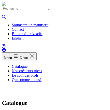
Skip
to
content
Soumettre un manuscrit
|
Contact
|
Bouton d’or Acadie
|
English
|
Menu
Close
Catalogue
Nos créateurs.trices
Le coin des profs
Qui sommes-nous?
Catalogue