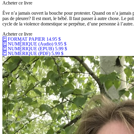
Acheter ce livre
Ève n’a jamais ouvert la bouche pour protester. Quand on n’a jamais pa
pas de pleurer? Il est mort, le bébé. Il faut passer à autre chose. Le pol
cycle de la violence domestique se perpétue, d’une personne à l’autre. 
Acheter ce livre
FORMAT PAPIER
14.95 $
NUMÉRIQUE (Audio)
9.95 $
NUMÉRIQUE (EPUB)
5.99 $
NUMÉRIQUE (PDF)
5.99 $