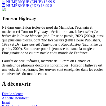
NUMÉRIQUE (EPUB)
13.99 $
NUMÉRIQUE (PDF)
13.99 $
Tomson Highway
Né dans une région isolée du nord du Manitoba, l’écrivain et
musicien cri Tomson Highway a écrit un roman, le best-seller
Le
baiser de la Reine blanche
(trad. Prise de parole, 2023 [2004]), ainsi
que plusieurs pièces, dont
The Rez Sisters
(Fifth House Publishers,
1988) et
Dry Lips devrait déménager à Kapuskasing
(trad. Prise de
parole, 2009). Son œuvre pour la jeunesse transmet la magie et
l’imaginaire de sa culture natale et du monde de l’enfance.
Lauréat de prix littéraires, membre de l’Ordre du Canada et
détenteur de plusieurs doctorats honorifiques, Tomson Highway est
une voix de l’espérance. Ses œuvres sont enseignées dans les écoles
et universités du monde entier.
À découvrir
Dire le silence
Annette Boudreau
Essai