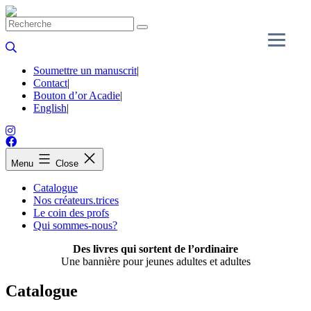
Skip
to
content
Soumettre un manuscrit
|
Contact
|
Bouton d’or Acadie
|
English
|
Menu
Close
Catalogue
Nos créateurs.trices
Le coin des profs
Qui sommes-nous?
Des livres qui sortent de l’ordinaire
Une bannière pour jeunes adultes et adultes
Catalogue