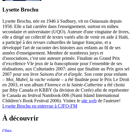
Lysette Brochu
Lysette Brochu, née en 1946 à Sudbury, vit en Outaouais depuis
1958. Elle a fait carrière dans l'enseignement, surtout en milieu
secondaire et universitaire (UQO). Auteure d'une vingtaine de livres,
elle a dirigé un collectif de textes variés afin de venir en aide à Haïti,
a participé à des revues culturelles de langue française, et a
développé l'art de raconter des histoires aux enfants au fil de ses
années d'enseignement. Membre de nombreux jurys et
d'associations, c'est une auteure primée. Finaliste au Grand Prix
d’excellence VIe jeux de la francophonie pour l’ensemble de ses
réalisations, aux Culturiades 2007; ainsi que finaliste au Prix gros sel
2007 pour son livre
Saisons d'or et d'argile
. Son conte pour enfants
–
Moi, Mabel, la vache volante
– a été finaliste pour le Prix Le Droit
en 2003, et son album
Florence et la Sainte-Catherine
a été choisi
par Ibby Canada et KBBY (la division de Corée) afin de représenter
le Canada au festival Nambook-006 (Nami Island International
Children’s Book Festival 2006). Visitez le
site web
de l'auteure!
Lysette Brochu en entrevue à CJFO-FM
À découvrir
Olga