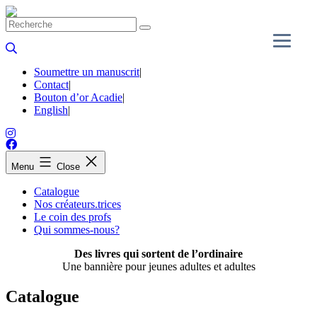
Skip
to
content
Soumettre un manuscrit
|
Contact
|
Bouton d’or Acadie
|
English
|
Menu
Close
Catalogue
Nos créateurs.trices
Le coin des profs
Qui sommes-nous?
Des livres qui sortent de l’ordinaire
Une bannière pour jeunes adultes et adultes
Catalogue