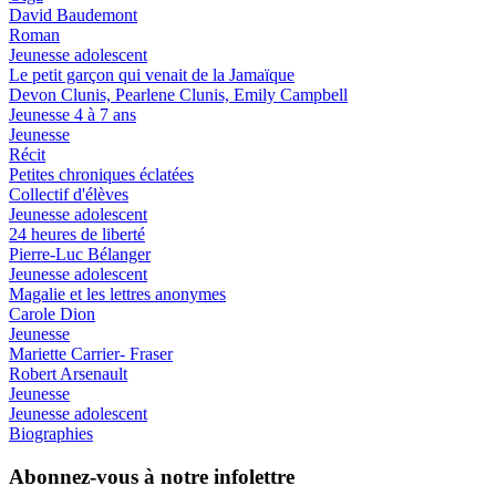
David Baudemont
Roman
Jeunesse adolescent
Le petit garçon qui venait de la Jamaïque
Devon Clunis, Pearlene Clunis, Emily Campbell
Jeunesse 4 à 7 ans
Jeunesse
Récit
Petites chroniques éclatées
Collectif d'élèves
Jeunesse adolescent
24 heures de liberté
Pierre-Luc Bélanger
Jeunesse adolescent
Magalie et les lettres anonymes
Carole Dion
Jeunesse
Mariette Carrier- Fraser
Robert Arsenault
Jeunesse
Jeunesse adolescent
Biographies
Abonnez-vous à notre infolettre