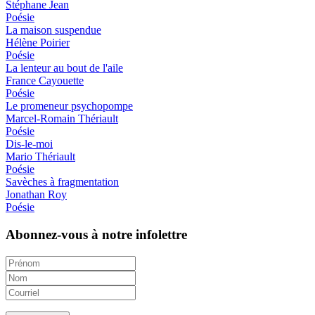
Stéphane Jean
Poésie
La maison suspendue
Hélène Poirier
Poésie
La lenteur au bout de l'aile
France Cayouette
Poésie
Le promeneur psychopompe
Marcel-Romain Thériault
Poésie
Dis-le-moi
Mario Thériault
Poésie
Savèches à fragmentation
Jonathan Roy
Poésie
Abonnez-vous à notre infolettre